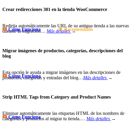
Crear redirecciones 301 en la tienda WooCommerce
Redirija automáticamente las URL de su antigua tienda a las nuevas
Cómo Funciona
Recomendado
durante la migración…
Más detalles
→
Migrar imágenes de productos, categorías, descripciones del
blog
Esta opción le ayuda a migrar imágenes en las descripciones de
Cómo Funciona
productos, categorías y entradas del blog…
Más detalles
→
Strip HTML Tags from Category and Product Names
Eliminar automáticamente las etiquetas HTML de los nombres de
Cómo Funciona
categorías y productos al migrar tu tienda.
…
Más detalles
→